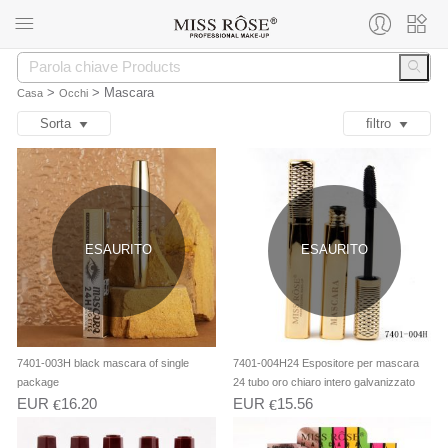
>
>
Mascara
Casa
Occhi
Sorta
ﬁltro
ESAURITO
ESAURITO
7401-003H black mascara of single
7401-004H24 Espositore per mascara
package
24 tubo oro chiaro intero galvanizzato
EUR
16.20
EUR
15.56
€
€