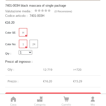
7401-003H black mascara of single package
Valutazione media :
(
0 Recensione
)
Codice articolo：
7401-003H
€16.20
Color SE:
H
Color No:
1
24
Qty：
Prezzi all ingrosso：
Qty：
12-719
>=720
Prezzo：
€16.20
€15.29
Aggiungi al carrello




Casa
Categoria
Carrello
Mio