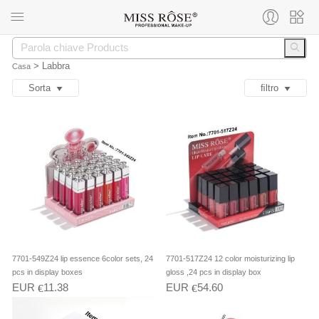
>
Labbra
Casa
Sorta
ﬁltro
7701-549Z24 lip essence 6color sets, 24
7701-517Z24 12 color moisturizing lip
pcs in display boxes
gloss ,24 pcs in display box
EUR
11.38
EUR
54.60
€
€