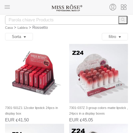
>
>
Rossetto
Casa
Labbra
Sorta
ﬁltro
7301-501Z1 12color lipstick 24pcs in
7301-037Z 3 group colors matte lipstick ,
display box
24pcs in a display boxes
EUR
41.50
EUR
45.05
€
€